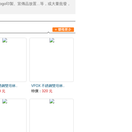
go印製、宣傳品放置...等，或大量批發，
銹鋼雙培林..
VFOX 不銹鋼雙培林..
0 元
特價：
320 元