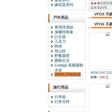
哇寶批發
練習器系列
請來電詢問。
VFOX 不
戶外用品
VFOX 不
車用清潔組
保蘭特雨傘
計步器
工具刀
狗球
登山杖
野餐露營
園藝生活
Contigo 美國運動
水壺
VFOX CNT 112
VFOX 戶外生活
特價：
100 元
旅行用品
行李箱
行李吊秤