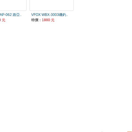
AP-062 路亞..
VFOX WBX-3003磯釣..
0 元
特價：
1880 元