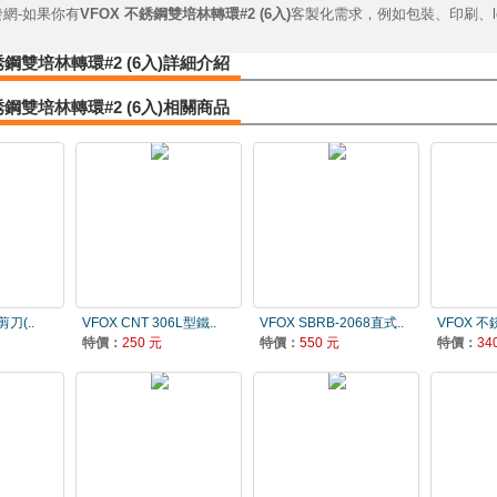
網-如果你有
VFOX 不銹鋼雙培林轉環#2 (6入)
客製化需求，例如包裝、印刷、lo
銹鋼雙培林轉環#2 (6入)詳細介紹
銹鋼雙培林轉環#2 (6入)相關商品
剪刀(..
VFOX CNT 306L型鐵..
VFOX SBRB-2068直式..
VFOX 不
特價：
250 元
特價：
550 元
特價：
34