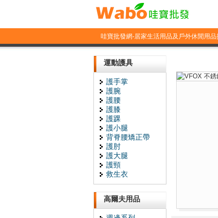
哇寶批發網-居家生活用品及戶外休閒用品
運動護具
護手掌
護腕
護腰
護膝
護踝
護小腿
背脊腰矯正帶
護肘
護大腿
護頸
救生衣
高爾夫用品
週邊系列