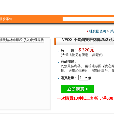
批發零售
哇寶批發網
>
戶
VFOX 不銹鋼雙培林轉環#2 (
＄320元
特 價：
(大量批發另有優惠，請電洽)
商品描述：
釣魚最佳利器。 兩端連結圈採實心
銹。 適用於鐵板釣、深海釣設計、
購買數量：
個
一次購買10件以上九折，滿60