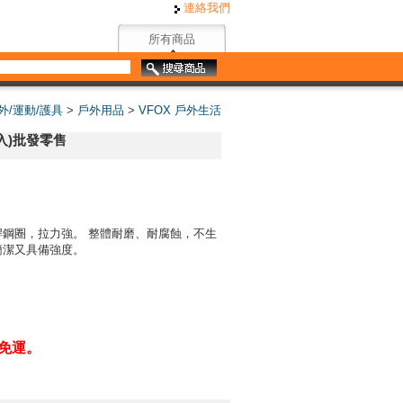
連絡我們
所有商品
外/運動/護具
>
戶外用品
>
VFOX 戶外生活
6入)批發零售
焊鋼圈，拉力強。 整體耐磨、耐腐蝕，不生
簡潔又具備強度。
0免運。