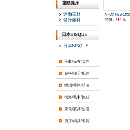
運動健身
運動器材
VFOX FBB-103
健身器材
特價：
310 元
日本BISQUE
日本BISQUE
美妝/保養/女性
穿搭/襪子/配件
蠟燭/香氛/精油
衛浴/毛巾/拖鞋
家電/寢具/生活
廚房/鍋具/餐具