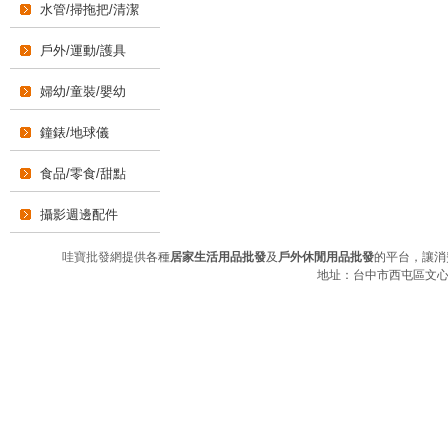
水管/掃拖把/清潔
戶外/運動/護具
婦幼/童裝/嬰幼
鐘錶/地球儀
食品/零食/甜點
攝影週邊配件
哇寶批發網
提供各種
居家生活用品批發
及
戶外休閒用品批發
的平台，讓消
地址：台中市西屯區文心路三