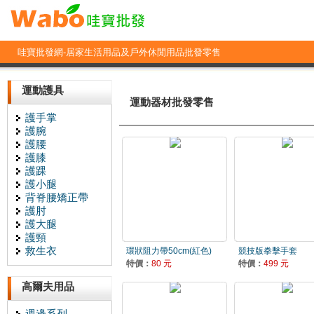
哇寶批發網-居家生活用品及戶外休閒用品批發零售
運動護具
運動器材批發零售
護手掌
護腕
護腰
護膝
護踝
護小腿
背脊腰矯正帶
護肘
護大腿
護頸
救生衣
環狀阻力帶50cm(紅色)
競技版拳擊手套
特價：
80 元
特價：
499 元
高爾夫用品
週邊系列