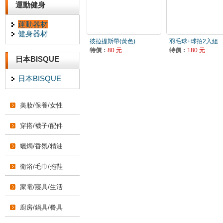
運動健身
運動器材
健身器材
彼拉提斯帶(黃色)
羽毛球+球拍2入組
特價：
80 元
特價：
180 元
日本BISQUE
日本BISQUE
美妝/保養/女性
穿搭/襪子/配件
蠟燭/香氛/精油
衛浴/毛巾/拖鞋
家電/寢具/生活
廚房/鍋具/餐具