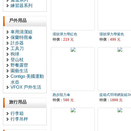
練習器系列
戶外用品
車用清潔組
環狀彈力帶紅色
環狀彈力帶紫色
保蘭特雨傘
特價：
219 元
特價：
499 元
計步器
工具刀
狗球
登山杖
野餐露營
園藝生活
Contigo 美國運動
水壺
VFOX 戶外生活
跑步阻力傘
提箱式羽球網架組3
特價：
588 元
特價：
1888 元
旅行用品
行李箱
行李吊秤