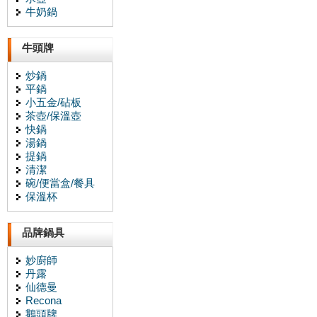
牛奶鍋
牛頭牌
炒鍋
平鍋
小五金/砧板
茶壺/保溫壺
快鍋
湯鍋
提鍋
清潔
碗/便當盒/餐具
保溫杯
品牌鍋具
妙廚師
丹露
仙德曼
Recona
鵝頭牌