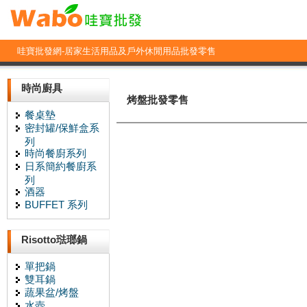
哇寶批發網-居家生活用品及戶外休閒用品批發零售
時尚廚具
烤盤批發零售
餐桌墊
密封罐/保鮮盒系
列
時尚餐廚系列
日系簡約餐廚系
列
酒器
BUFFET 系列
Risotto琺瑯鍋
單把鍋
雙耳鍋
蔬果盆/烤盤
水壺