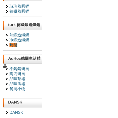
玻璃蓋圓鍋
鑄鐵蓋圓鍋
turk 德國鍛造鐵鍋
熱鍛造鐵鍋
冷鍛造鐵鍋
烤盤
AdHoc德國生活精
品
不銹鋼研磨
陶刀研磨
品味茶器
品味酒器
餐廚小物
DANSK
DANSK