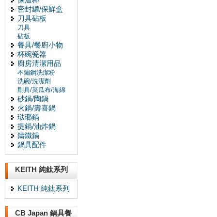
密封罐/保鮮盒
刀具砧板
刀具
砧板
餐具/餐廚小物
杯碗瓷器
廚房清潔用品
不鏽鋼洗潔粉
洗碗/洗潔劑
刷具/菜瓜布/海綿
砂鍋/陶鍋
火鍋/壽喜鍋
琺瑯鍋
提鍋/油炸鍋
鑄鐵鍋
鍋具配件
KEITH 純鈦系列
KEITH 純鈦系列
CB Japan 鍋具餐