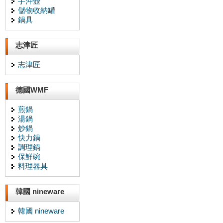
手沖壺
儲物收納罐
鍋具
志津匠
志津匠
德國WMF
煎鍋
湯鍋
炒鍋
快力鍋
調理鍋
保鮮碗
料理器具
韓國 nineware
韓國 nineware