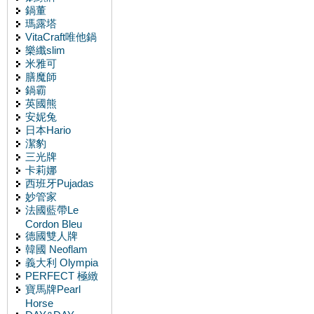
鍋董
瑪露塔
VitaCraft唯他鍋
樂纖slim
米雅可
膳魔師
鍋霸
英國熊
安妮兔
日本Hario
潔豹
三光牌
卡莉娜
西班牙Pujadas
妙管家
法國藍帶Le
Cordon Bleu
德國雙人牌
韓國 Neoflam
義大利 Olympia
PERFECT 極緻
寶馬牌Pearl
Horse