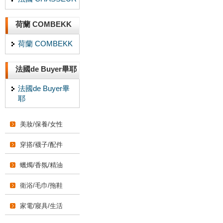
荷蘭 COMBEKK
荷蘭 COMBEKK
法國de Buyer畢耶
法國de Buyer畢
耶
美妝/保養/女性
穿搭/襪子/配件
蠟燭/香氛/精油
衛浴/毛巾/拖鞋
家電/寢具/生活