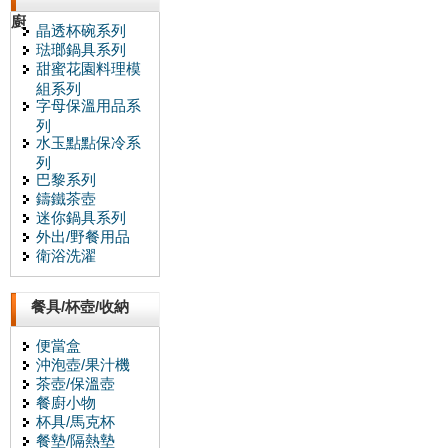
廚
晶透杯碗系列
琺瑯鍋具系列
甜蜜花園料理模
組系列
字母保溫用品系
列
水玉點點保冷系
列
巴黎系列
鑄鐵茶壺
迷你鍋具系列
外出/野餐用品
衛浴洗濯
餐具/杯壺/收納
便當盒
沖泡壺/果汁機
茶壺/保溫壺
餐廚小物
杯具/馬克杯
餐墊/隔熱墊