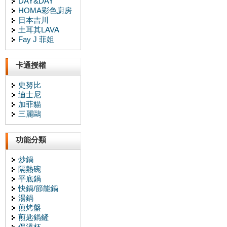
DAY&DAY
HOMA彩色廚房
日本吉川
土耳其LAVA
Fay J 菲姐
卡通授權
史努比
迪士尼
加菲貓
三麗鷗
功能分類
炒鍋
隔熱碗
平底鍋
快鍋/節能鍋
湯鍋
煎烤盤
煎匙鍋鏟
保溫杯