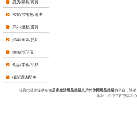
廚房/鍋具/餐具
水管/掃拖把/清潔
戶外/運動/護具
婦幼/童裝/嬰幼
鐘錶/地球儀
食品/零食/甜點
攝影週邊配件
哇寶批發網
提供各種
居家生活用品批發
及
戶外休閒用品批發
的平台，讓消
地址：台中市西屯區文心路三