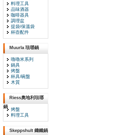
料理工具
品味酒器
咖啡器具
調理盆
提袋/保溫袋
杯壺配件
Muurla 琺瑯鍋
嚕嚕米系列
鍋具
烤盤
杯具/碗盤
木質
Riess奧地利琺瑯
鍋
烤盤
料理工具
Skeppshult 鑄鐵鍋